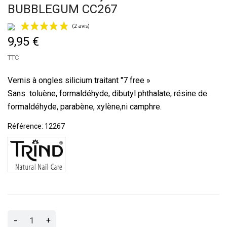
BUBBLEGUM CC267
9,95 €
TTC
Vernis à ongles silicium traitant "7 free »
Sans toluène, formaldéhyde, dibutyl phthalate, résine de
formaldéhyde, parabène, xylène,ni camphre.
(2 avis)
Référence:
12267
-
+