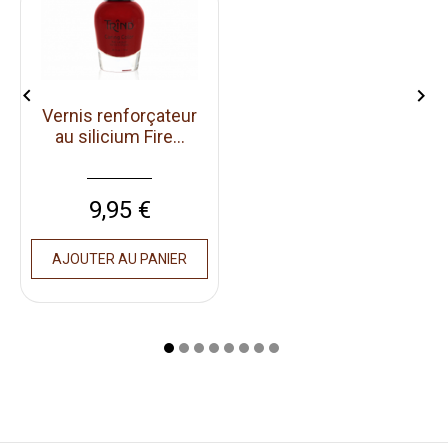


Vernis renforçateur
au silicium Fire...
Prix
9,95 €
AJOUTER AU PANIER