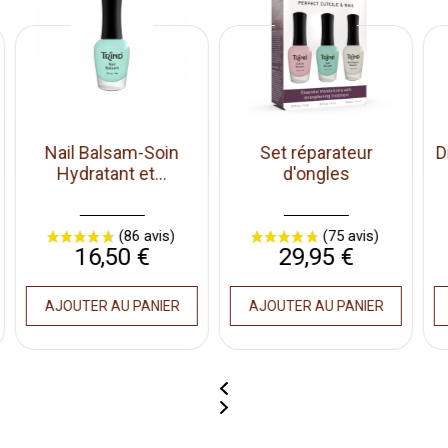
Set réparateur
Dissolvant doux sans
d'ongles
acetone
Prix
Prix
29,95 €
12,90 €
AJOUTER AU PANIER
AJOUTER AU PANIER