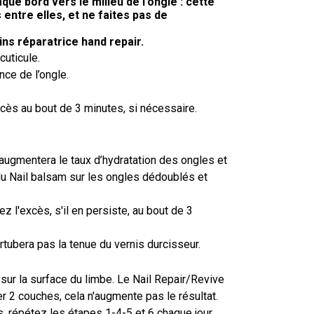
que bord vers le milieu de l'ongle : cette
ntre elles, et ne faites pas de
ns réparatrice hand repair.
uticule.
nce de l’ongle.
cès au bout de 3 minutes, si nécessaire.
 augmentera le taux d’hydratation des ongles et
 du Nail balsam sur les ongles dédoublés et
 l'excès, s'il en persiste, au bout de 3
ertubera pas la tenue du vernis durcisseur.
 sur la surface du limbe. Le Nail Repair/Revive
ser 2 couches, cela n'augmente pas le résultat.
s, répétez les étapes 1-4-5 et 6 chaque jour