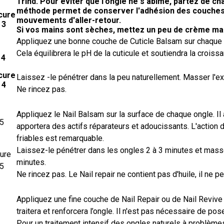
Trind. Pour éviter que l'ongle ne s'abîme, partez de cha
méthode permet de conserver l'adhésion des couches e
mouvements d'aller-retour.
Si vos mains sont sèches, mettez un peu de crème mai
Appliquez une bonne couche de Cuticle Balsam sur chaque c
Cela équilibrera le pH de la cuticule et soutiendra la croissa
 4
Laissez -le pénétrer dans la peu naturellement. Masser l'ex
Ne rincez pas.
Appliquez le Nail Balsam sur la surface de chaque ongle. Il
 5
apportera des actifs réparateurs et adoucissants. L'action
friables est remarquable.
Laissez-le pénétrer dans les ongles 2 à 3 minutes et massez
minutes.
Ne rincez pas. Le Nail repair ne contient pas d'huile, il ne p
Appliquez une fine couche de Nail Repair ou de Nail Revive
traitera et renforcera l’ongle. Il n'est pas nécessaire de po
Pour un traitement intensif des ongles naturels à problème