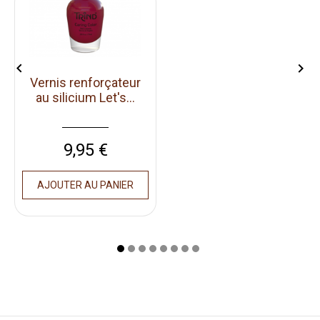


Vernis renforçateur
au silicium Let's...
Prix
9,95 €
AJOUTER AU PANIER