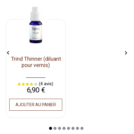


Trind Thinner (diluant
pour vernis)
Prix
6,90 €
AJOUTER AU PANIER