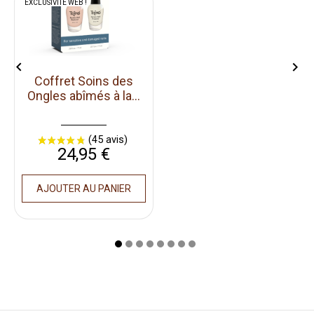
EXCLUSIVITÉ WEB !


Coffret Soins des
Ongles abîmés à la...
Prix
24,95 €
AJOUTER AU PANIER