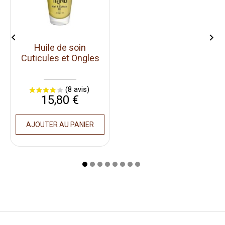


Huile de soin
Cuticules et Ongles
Prix
15,80 €
AJOUTER AU PANIER